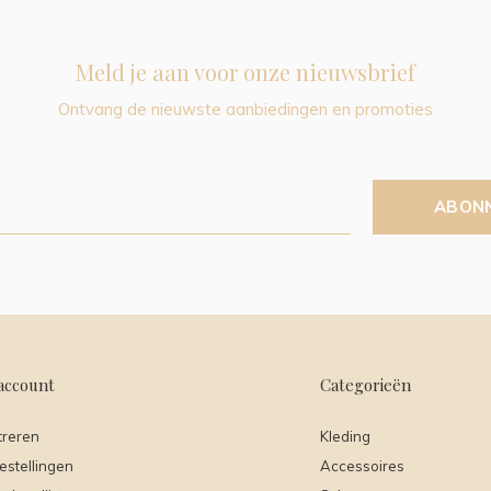
Meld je aan voor onze nieuwsbrief
Ontvang de nieuwste aanbiedingen en promoties
ABON
account
Categorieën
treren
Kleding
estellingen
Accessoires