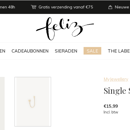
nen 48h
Gratis verzending vanaf €75
Nieuwe
EN
CADEAUBONNEN
SIERADEN
SALE
THE LABE
MyJewellery
Single
€15,99
Incl. btw