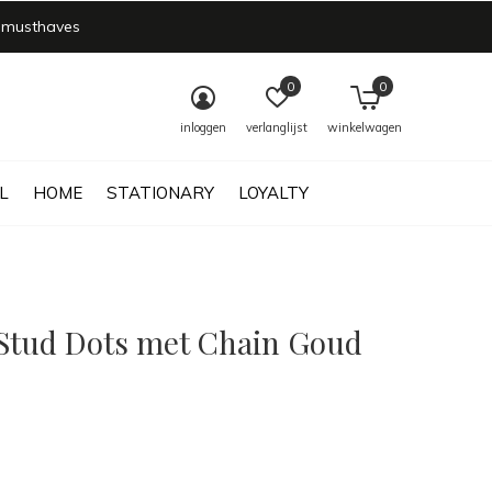
 musthaves
0
0
inloggen
verlanglijst
winkelwagen
L
HOME
STATIONARY
LOYALTY
 Stud Dots met Chain Goud