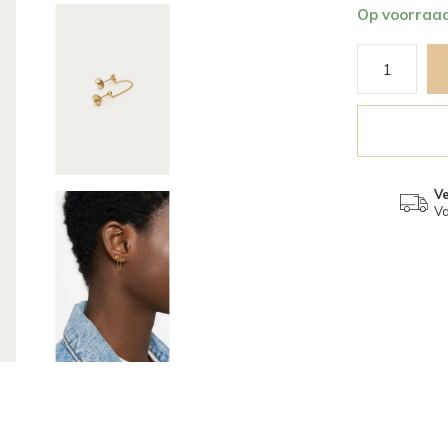
Op voorraa
V
Va