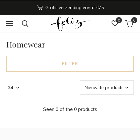
n binnen 48h
Gratis verzending vanaf €75
Nieuwe
0
0
Homewear
FILTER
Seen 0 of the 0 products