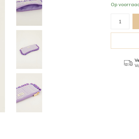
Op voorraa
V
Va