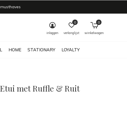
 musthaves
0
0
inloggen
verlanglijst
winkelwagen
L
HOME
STATIONARY
LOYALTY
Etui met Ruffle & Ruit