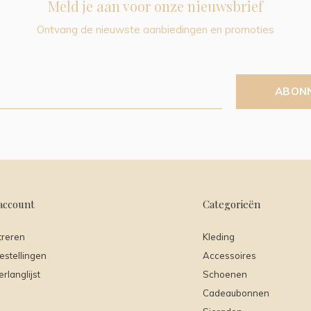
Meld je aan voor onze nieuwsbrief
Ontvang de nieuwste aanbiedingen en promoties
ABON
account
Categorieën
treren
Kleding
estellingen
Accessoires
erlanglijst
Schoenen
Cadeaubonnen