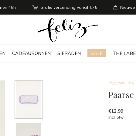
nen 48h
Gratis verzending vanaf €75
Nieuwe
EN
CADEAUBONNEN
SIERADEN
SALE
THE LABE
MyJewellery
Paarse 
€12,99
Incl. btw