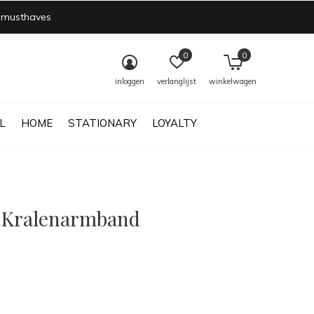
 musthaves
0
0
inloggen
verlanglijst
winkelwagen
L
HOME
STATIONARY
LOYALTY
 Kralenarmband