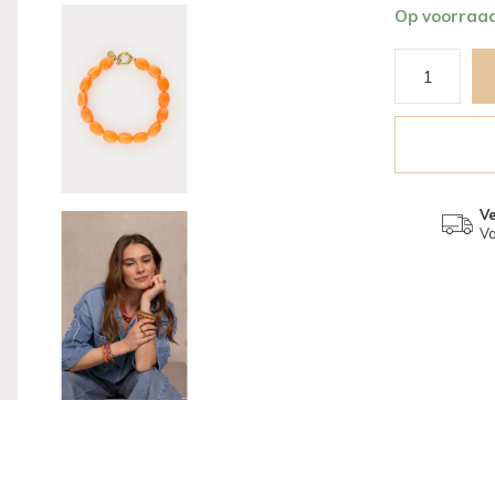
Op voorraa
V
Va