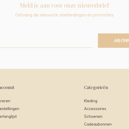
Meld je aan voor onze nieuwsbrief
Ontvang de nieuwste aanbiedingen en promoties
ABON
account
Categorieën
treren
Kleding
estellingen
Accessoires
erlanglijst
Schoenen
Cadeaubonnen