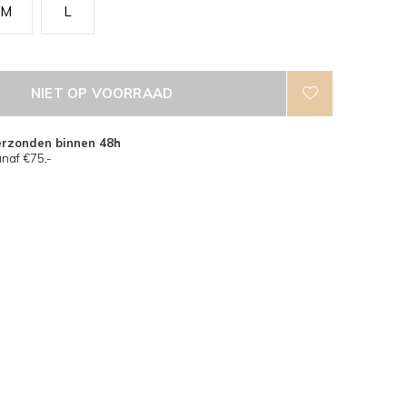
M
L
NIET OP VOORRAAD
erzonden binnen 48h
naf €75,-