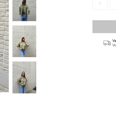
S
V
Va