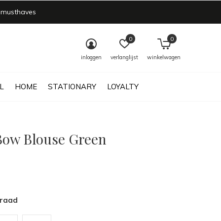
 musthaves
0
0
inloggen
verlanglijst
winkelwagen
L
HOME
STATIONARY
LOYALTY
 Bow Blouse Green
rraad