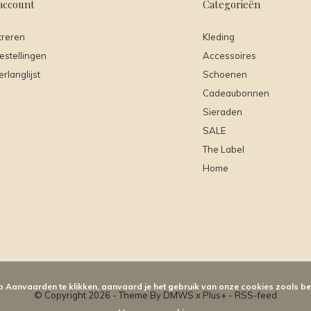
account
Categorieën
treren
Kleding
estellingen
Accessoires
erlanglijst
Schoenen
Cadeaubonnen
Sieraden
SALE
The Label
Home
p Aanvaarden te klikken, aanvaard je het gebruik van onze cookies zoals b
© Copyright
2026
- Theme By
DMWS
x
Plus+
-
RSS-feed