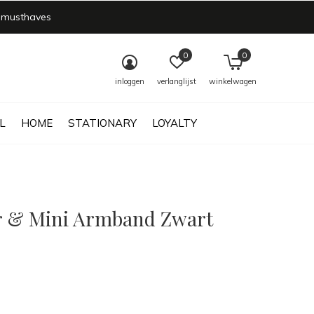
 musthaves
0
0
inloggen
verlanglijst
winkelwagen
L
HOME
STATIONARY
LOYALTY
 & Mini Armband Zwart