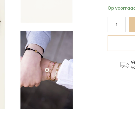
Op voorraa
V
Va