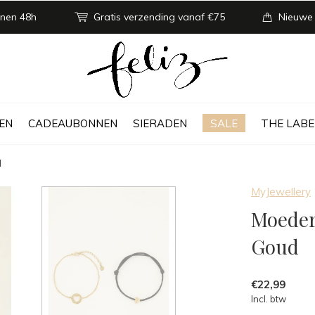
nen 48h
Gratis verzending vanaf €75
Nieuwe
EN
CADEAUBONNEN
SIERADEN
SALE
THE LABE
d
MyJewellery
Moeder
Goud
€22,99
Incl. btw