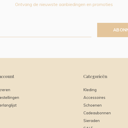
Ontvang de nieuwste aanbiedingen en promoties
ABON
account
Categorieën
treren
Kleding
estellingen
Accessoires
erlanglijst
Schoenen
Cadeaubonnen
Sieraden