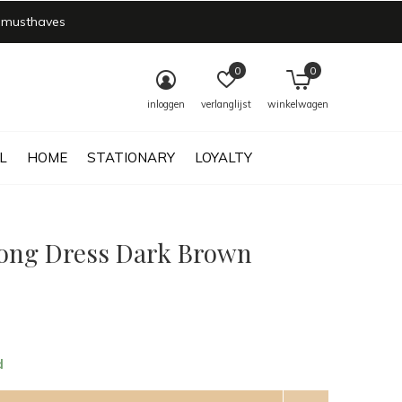
 musthaves
0
0
inloggen
verlanglijst
winkelwagen
L
HOME
STATIONARY
LOYALTY
Long Dress Dark Brown
d