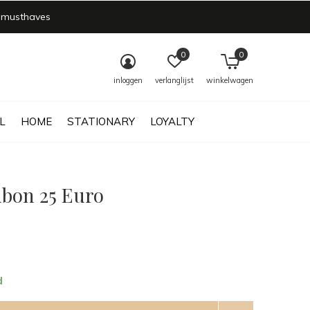
 musthaves
0
0
inloggen
verlanglijst
winkelwagen
L
HOME
STATIONARY
LOYALTY
bon 25 Euro
d