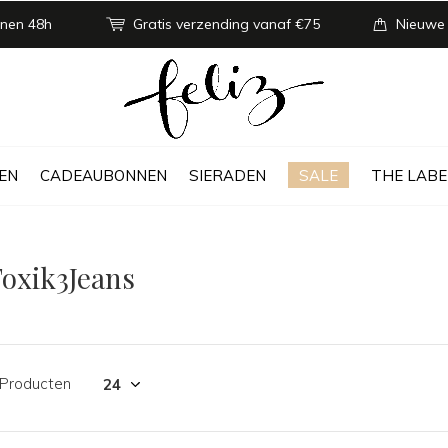
nen 48h
Gratis verzending vanaf €75
Nieuwe
EN
CADEAUBONNEN
SIERADEN
SALE
THE LABE
oxik3Jeans
 Producten