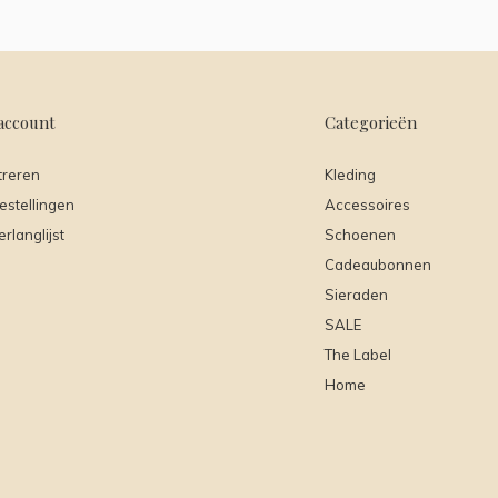
account
Categorieën
treren
Kleding
estellingen
Accessoires
erlanglijst
Schoenen
Cadeaubonnen
Sieraden
SALE
The Label
Home