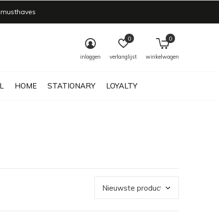
 musthaves
0
0
inloggen
verlanglijst
winkelwagen
L
HOME
STATIONARY
LOYALTY