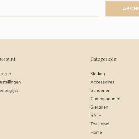
ABON
account
Categorieën
treren
Kleding
estellingen
Accessoires
erlanglijst
Schoenen
Cadeaubonnen
Sieraden
SALE
The Label
Home