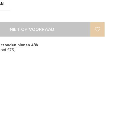
M/L
NIET OP VOORRAAD
erzonden binnen 48h
naf €75,-