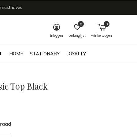
 musthaves
0
0
inloggen
verlanglijst
winkelwagen
L
HOME
STATIONARY
LOYALTY
sic Top Black
rraad