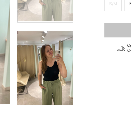
S/M
V
Va