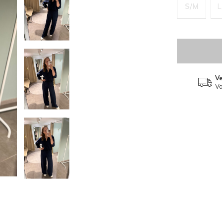
S/M
L
V
Va