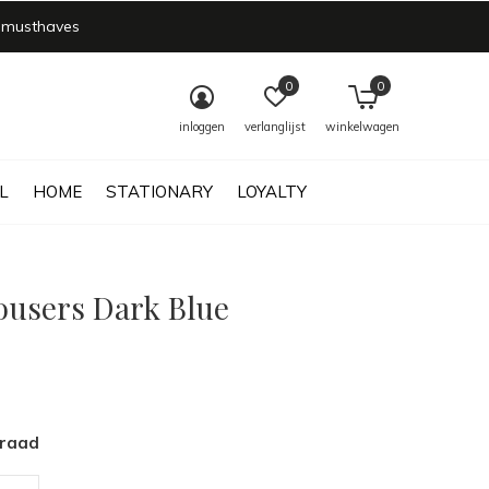
 musthaves
0
0
inloggen
verlanglijst
winkelwagen
L
HOME
STATIONARY
LOYALTY
rousers Dark Blue
rraad