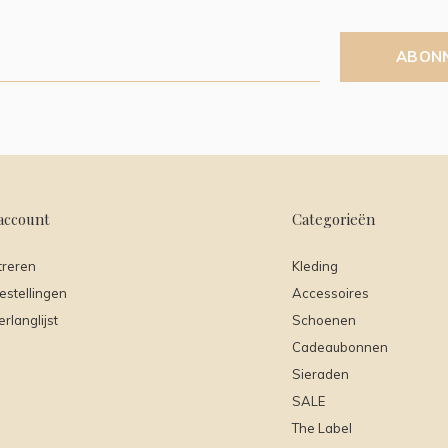
ABON
account
Categorieën
treren
Kleding
estellingen
Accessoires
erlanglijst
Schoenen
Cadeaubonnen
Sieraden
SALE
The Label